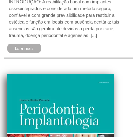
INTRODUÇÃO: A reabilitação bucal com implantes
osseointegrados é considerada um método seguro,
confiável e com grande previsibilidade para restituir a
estética e função em locais com ausência dentária; tais
ausências são geralmente devidas à perda por cárie,
trauma, doença periodontal e agenesias. [...]
Leia mais