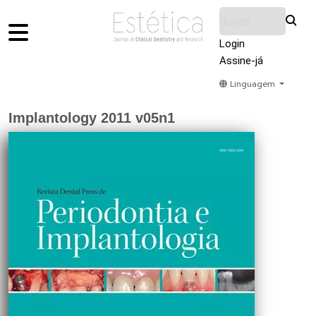
Login
Assine-já
Linguagem
Home
Acervo
Submeter
Sobre Nós
Implantology 2011 v05n1