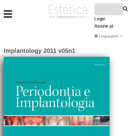
Login
Assine-já
Linguagem
Home
Acervo
Submeter
Sobre Nós
Implantology 2011 v05n1