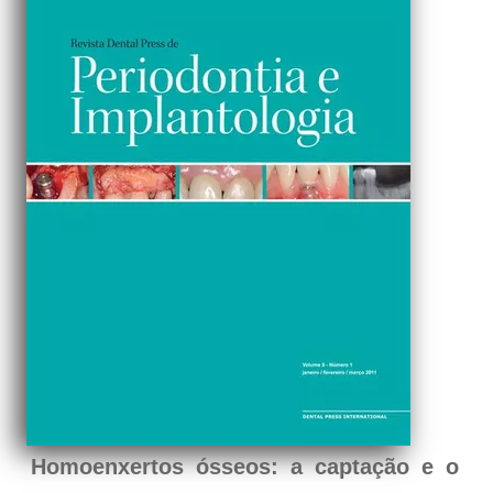
Homoenxertos ósseos: a captação e o