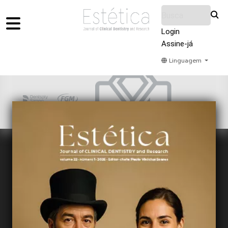
Login
Assine-já
Linguagem
Home
Acervo
Submeter
Sobre Nós