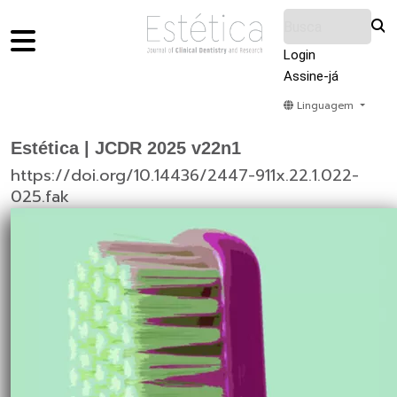
Login
Assine-já
Linguagem
Home
Acervo
Submeter
Sobre Nós
Estética | JCDR 2025 v22n1
https://doi.org/10.14436/2447-911x.22.1.022-
025.fak