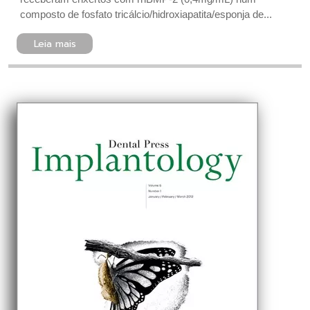
composto de fosfato tricálcio/hidroxiapatita/esponja de...
Leia mais