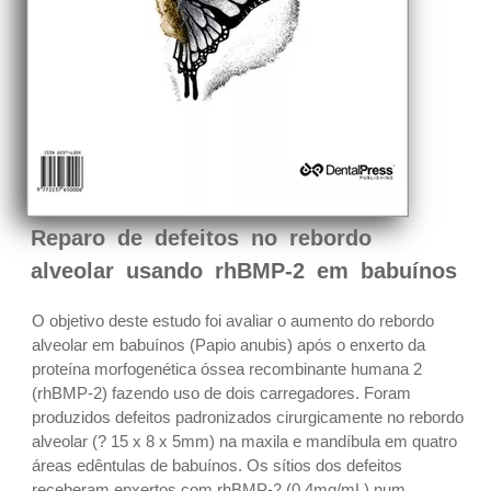
Reparo de defeitos no rebordo
alveolar usando rhBMP-2 em babuínos
O objetivo deste estudo foi avaliar o aumento do rebordo
alveolar em babuínos (Papio anubis) após o enxerto da
proteína morfogenética óssea recombinante humana 2
(rhBMP-2) fazendo uso de dois carregadores. Foram
produzidos defeitos padronizados cirurgicamente no rebordo
alveolar (? 15 x 8 x 5mm) na maxila e mandíbula em quatro
áreas edêntulas de babuínos. Os sítios dos defeitos
receberam enxertos com rhBMP-2 (0,4mg/mL) num