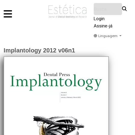
Login
Assine-já
Linguagem
Home
Acervo
Submeter
Sobre Nós
Implantology 2012 v06n1