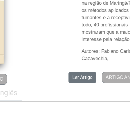
na região de Maringá/
os métodos aplicados
fumantes e a receptiv
todo, 40 profissionais
mostraram que a maior
interesse pela relação
Autores: Fabiano Carl
Cazavechia,
Ler Artigo
ARTIGO A
GO
Inglês