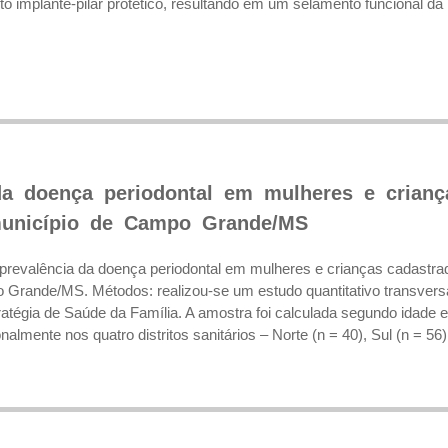
nto implante-pilar protético, resultando em um selamento funcional da
da doença periodontal em mulheres e crianç
município de Campo Grande/MS
 a prevalência da doença periodontal em mulheres e crianças cadastr
 Grande/MS. Métodos: realizou-se um estudo quantitativo transvers
atégia de Saúde da Família. A amostra foi calculada segundo idade e
nalmente nos quatro distritos sanitários – Norte (n = 40), Sul (n = 56),