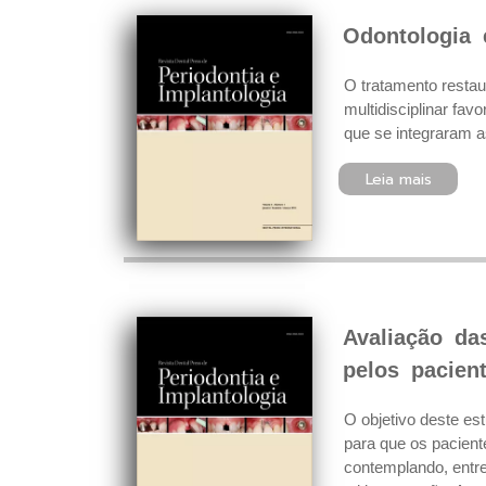
Odontologia e
O tratamento restau
multidisciplinar fav
que se integraram as
Leia mais
Avaliação da
pelos pacien
O objetivo deste es
para que os paciente
contemplando, entr