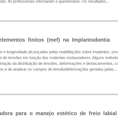
todo, 40 profissionais retornaram o questionário. Os resultados...
lementos finitos (mef) na Implantodontia
de e longevidade alcançadas pelas reabilitações sobre implantes, um
ão de tensões em função dos materiais restauradores. Alguns métod
minação da distribuição de tensões, deformações e deslocamentos, c
os e de analisar os campos de tensão/deformações gerados pelas...
dora para o manejo estético de freio labial 