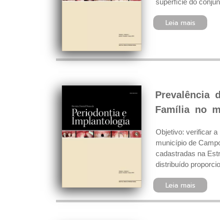
superfície do conju
Leia mais
Prevalência 
Família no 
Objetivo: verificar
município de Campo
cadastradas na Estr
distribuído proporcio
Leia mais