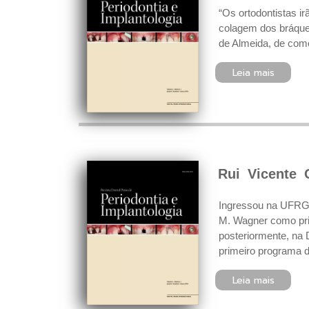
“Os ortodontistas i
colagem dos bráque
de Almeida, de como
Leia mais
Rui Vicente
Ingressou na UFRGS
M. Wagner como prime
posteriormente, na 
primeiro programa d
Leia mais