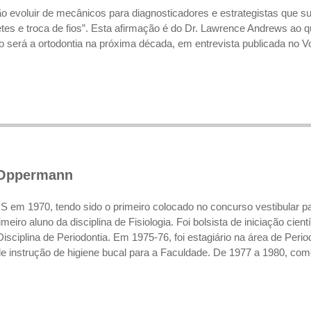
rão evoluir de mecânicos para diagnosticadores e estrategistas que s
tes e troca de fios”. Esta afirmação é do Dr. Lawrence Andrews ao
 será a ortodontia na próxima década, em entrevista publicada no 
 Oppermann
 em 1970, tendo sido o primeiro colocado no concurso vestibular p
iro aluno da disciplina de Fisiologia. Foi bolsista de iniciação cientí
Disciplina de Periodontia. Em 1975-76, foi estagiário na área de Peri
e instrução de higiene bucal para a Faculdade. De 1977 a 1980, como