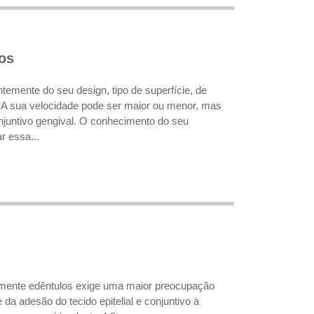
os
emente do seu design, tipo de superfície, de
 A sua velocidade pode ser maior ou menor, mas
onjuntivo gengival. O conhecimento do seu
r essa...
ialmente edêntulos exige uma maior preocupação
a adesão do tecido epitelial e conjuntivo à