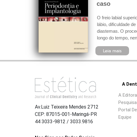
caso
O freio labial supe
lábio, dificuldade 
diastemas. O proced
longo do tempo, nen
Leia mais
A Dent
A Editora
Pesquisa 
Av.Luiz Teixeira Mendes 2712
Portal De
CEP: 87015-001-Maringá-PR
Equipe
44 3033-9812 / 3033.9816