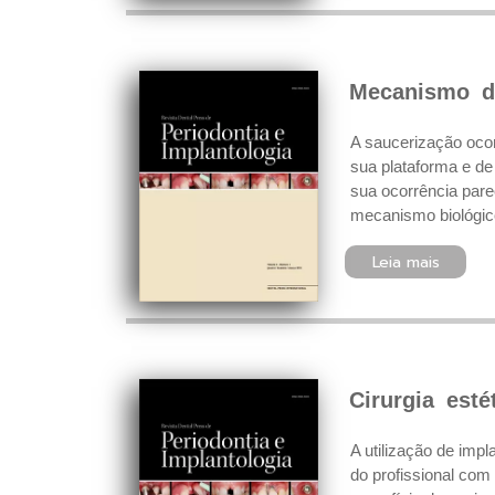
Mecanismo da
A saucerização ocor
sua plataforma e de
sua ocorrência pare
mecanismo biológico
Leia mais
Cirurgia esté
A utilização de imp
do profissional com