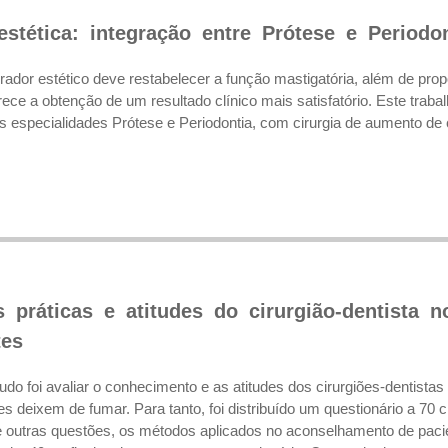
stética: integração entre Prótese e Periodon
rador estético deve restabelecer a função mastigatória, além de pr
orece a obtenção de um resultado clínico mais satisfatório. Este traba
 especialidades Prótese e Periodontia, com cirurgia de aumento de co
s práticas e atitudes do cirurgião-dentista 
tes
tudo foi avaliar o conhecimento e as atitudes dos cirurgiões-dentis
s deixem de fumar. Para tanto, foi distribuído um questionário a 70 
e outras questões, os métodos aplicados no aconselhamento de pac