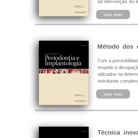
tal intervenção. Ao 
Leia mais
Método dos e
Com a previsibilida
respeito à dissipaç
utilizados na deter
estruturais complex
Leia mais
Técnica inova