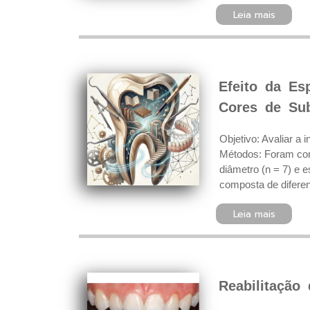
Leia mais
Efeito da E
Cores de Sub
Objetivo: Avaliar a
Métodos: Foram con
diâmetro (n = 7) e
composta de diferen
Leia mais
Reabilitação