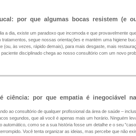
Bucal: por que algumas bocas resistem (e o
ia a dia, existe um paradoxo que incomoda e que provavelmente que v
em tratamentos, segue nossas orientações e mantém uma higiene b
e (ou, às vezes, rápido demais), para mais desgaste, mais restauraç
 paciente disciplinado chega ao nosso consultório com um novo prob
é ciência: por que empatia é inegociável n
do ao consultório de qualquer profissional da área de saúde – inclusi
cos segundos, que ali você é apenas mais um horário. Ninguém lev
automático, como se a sua história fosse um detalhe e o seu “caso
terrompido. Você tenta organizar as ideias, mas percebe que não exis