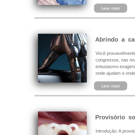
Leia mais
Abrindo a cai
Você provavelmente j
congressos, nas rev
entusiasmo exagera
onde ajudam e onde 
Leia mais
Provisório s
Introdução: A provi