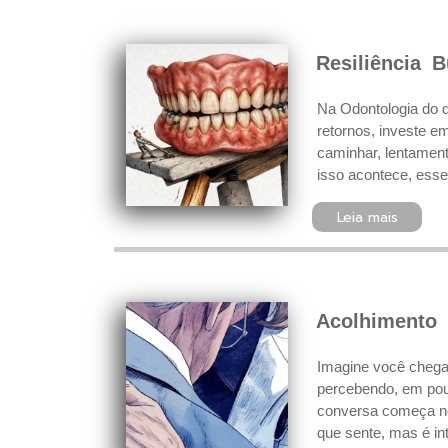
Resiliência 
Na Odontologia do d
retornos, investe 
caminhar, lentament
isso acontece, esse
Leia mais
Acolhimento 
Imagine você chegan
percebendo, em pou
conversa começa no 
que sente, mas é in