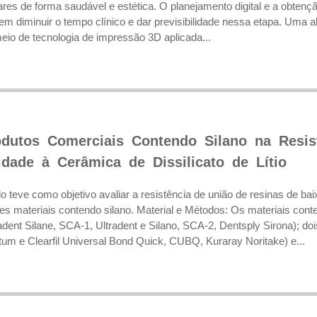
ares de forma saudável e estética. O planejamento digital e a obtenç
em diminuir o tempo clínico e dar previsibilidade nessa etapa. Uma al
meio de tecnologia de impressão 3D aplicada...
odutos Comerciais Contendo Silano na Resi
idade à Cerâmica de Dissilicato de Lítio
o teve como objetivo avaliar a resistência de união de resinas de baix
tes materiais contendo silano. Material e Métodos: Os materiais conte
adent Silane, SCA-1, Ultradent e Silano, SCA-2, Dentsply Sirona); do
um e Clearfil Universal Bond Quick, CUBQ, Kuraray Noritake) e...