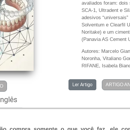
avaliados foram: dois 
SCA-1, Ultradent e Si
adesivos “universais”
Solventum e Clearfil
Noritake) e um ciment
(Panavia AS Cement U
Autores: Marcelo Gia
Noronha, Vitaliano G
RIFANE, Isabela Bi
Ler Artigo
ARTIGO A
GO
Inglês
não compra somente o que você faz, ele c