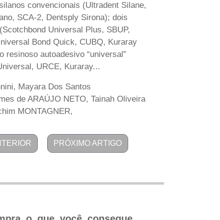
silanos convencionais (Ultradent Silane,
lano, SCA-2, Dentsply Sirona); dois
 (Scotchbond Universal Plus, SBUP,
 Universal Bond Quick, CUBQ, Kuraray
o resinoso autoadesivo “universal”
niversal, URCE, Kuraray...
nnini, Mayara Dos Santos
omes de ARAÚJO NETO, Tainah Oliveira
anchim MONTAGNER,
NTERIOR
PRÓXIMO ARTIGO
ompra o que você consegue