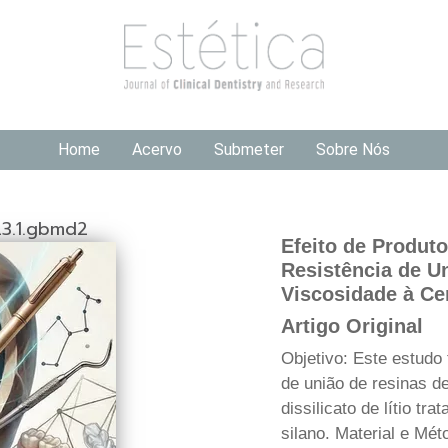
Home
Acervo
Submeter
Sobre Nós
23.1.gbmd2
Efeito de Produt
Resistência de U
Viscosidade à Cer
Artigo Original
Objetivo: Este estudo 
de união de resinas d
dissilicato de lítio tr
silano. Material e Mé