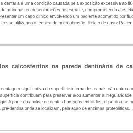
ose dentária é uma condição causada pela exposição excessiva ao fl
 de manchas ou descolorações no esmalte, comprometendo a estétic
 apresentar um caso clínico envolvendo um paciente acometido por fl
esso utilizando a técnica de microabrasão. Relato de caso: Pacien
dos calcosferitos na parede dentinária de c
centagem significativa da superfície interna dos canais não entra 
 superfície contribuem para preservar e/ou aumentar a irregularidade
gia: A partir da análise de dentes humanos extraídos, observou-se m
pré-dentina onde se localizam, pela ação de enzimas proteolíticas...