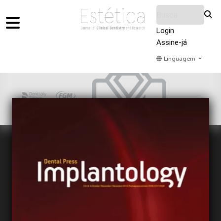
Login
Assine-já
Linguagem
Home
Acervo
Submeter
Sobre Nós