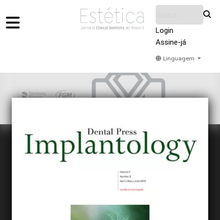
Login
Assine-já
Linguagem
Home
Acervo
Submeter
Sobre Nós