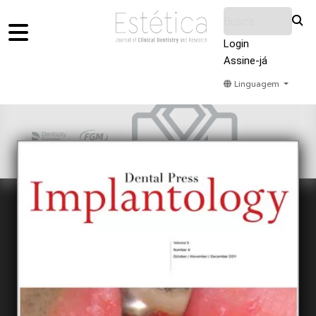
Login
Assine-já
Linguagem
Home
Acervo
Submeter
Sobre Nós