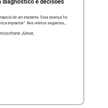
a diagnóstico e decisões
riapical de um implante. Essa doença foi
a implantar”. Nos relatos seguintes,...
ancischone Júnior,