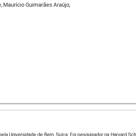
, Maurício Guimarães Araújo,
la Universidade de Bern, Suíça. Foi pesquisador na Harvard Sc