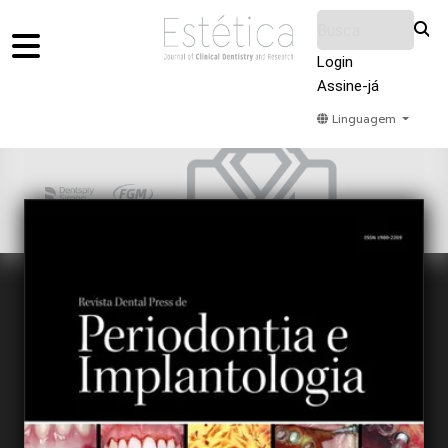
Login
Assine-já
Linguagem
Home
Acervo
Submeter
Sobre Nós