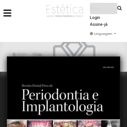
Login
Assine-já
Linguagem
Home
Acervo
Submeter
Sobre Nós