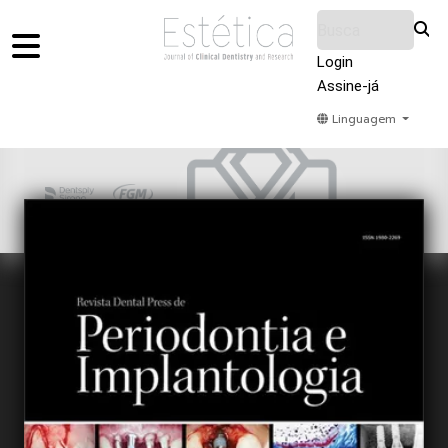
Login
Assine-já
Linguagem
Home
Acervo
Submeter
Sobre Nós