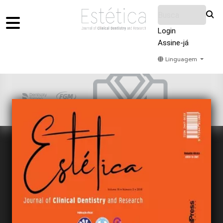
Login
Assine-já
Linguagem
Home
Acervo
Submeter
Sobre Nós