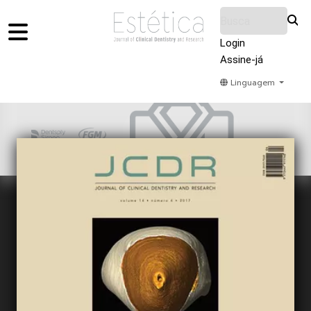
Login
Assine-já
Linguagem
Home
Acervo
Submeter
Sobre Nós