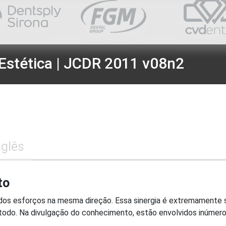
Estética | JCDR 2011 v08n2
nglês
to
dos esforços na mesma direção. Essa sinergia é extremamente 
odo. Na divulgação do conhecimento, estão envolvidos inúmeros p