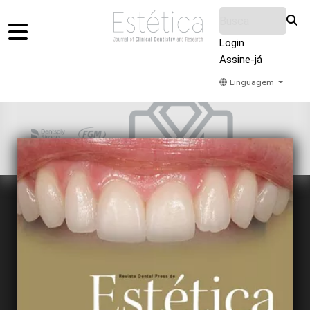
Login
Assine-já
Linguagem
Home
Acervo
Submeter
Sobre Nós