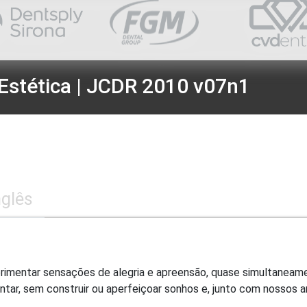
Estética | JCDR 2010 v07n1
nglês
rimentar sensações de alegria e apreensão, quase simultaneam
tentar, sem construir ou aperfeiçoar sonhos e, junto com nossos 