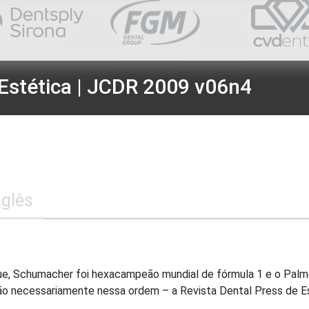
Estética | JCDR 2009 v06n4
nglês
que, Schumacher foi hexacampeão mundial de fórmula 1 e o Pal
não necessariamente nessa ordem – a Revista Dental Press de Es