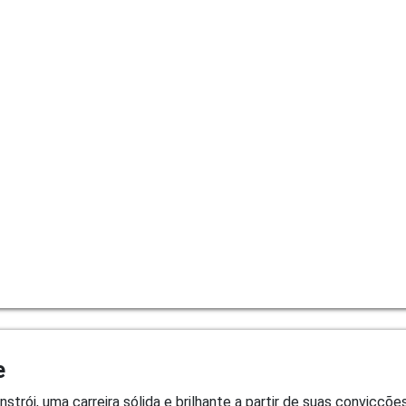
e
trói, uma carreira sólida e brilhante a partir de suas convicçõe