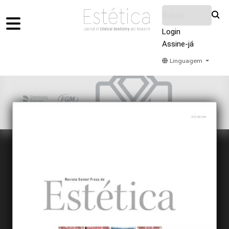
Login
Assine-já
Linguagem
Home
Acervo
Submeter
Sobre Nós