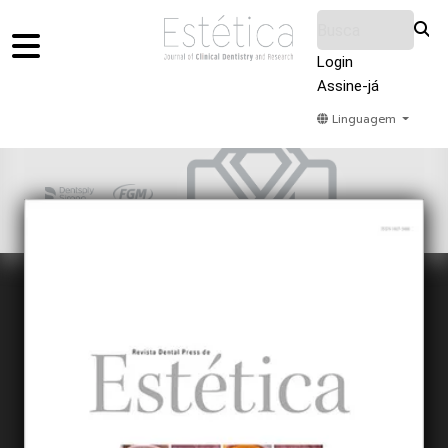
Login
Assine-já
Linguagem
Home
Acervo
Submeter
Sobre Nós