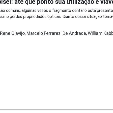
isel: até que ponto sua utilização é viáv
a são comuns, algumas vezes o fragmento dentário está present
mo perdeu propriedades ópticas. Diante dessa situação torna-
er Rene Clavijo, Marcelo Ferrarezi De Andrade, William K