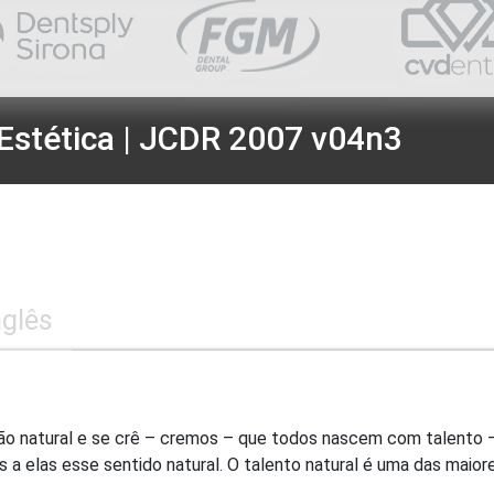
Estética | JCDR 2007 v04n3
nglês
tidão natural e se crê – cremos – que todos nascem com talento
 elas esse sentido natural. O talento natural é uma das maiores 