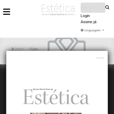
Login
Assine-já
Linguagem
Home
Acervo
Submeter
Sobre Nós