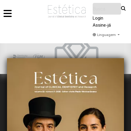
Login
Assine-já
Linguagem
Home
Acervo
Submeter
Sobre Nós