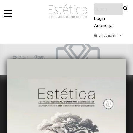
Login
Assine-já
Linguagem
Home
Acervo
Submeter
Sobre Nós