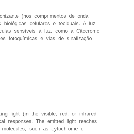
ionizante (nos comprimentos de onda
 biológicas celulares e teciduais. A luz
éculas sensíveis à luz, como a Citocromo
es fotoquímicas e vias de sinalização
ng light (in the visible, red, or infrared
cal responses. The emitted light reaches
ive molecules, such as cytochrome c