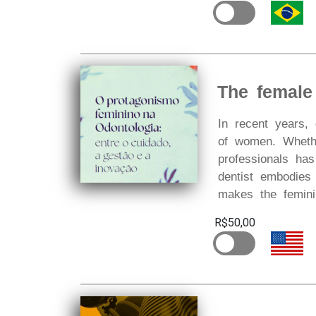
The female
In recent years, 
of women. Whethe
professionals ha
dentist embodies 
makes the feminin
R$50,00