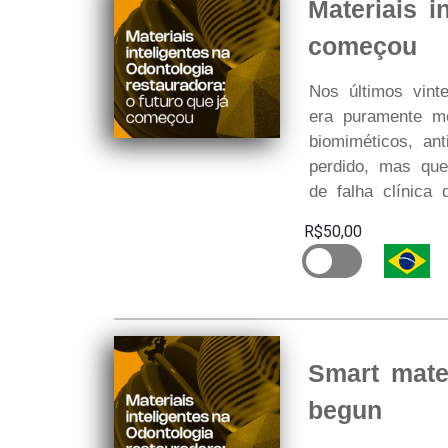
Materiais i
começou
Nos últimos vint
era puramente mec
biomiméticos, an
perdido, mas que
de falha clínica 
R$50,00
Smart mater
begun