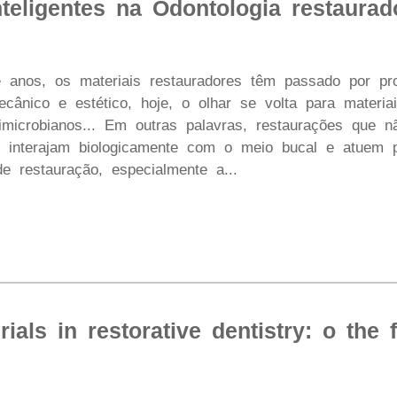
nteligentes na Odontologia restaurad
e anos, os materiais restauradores têm passado por pr
ânico e estético, hoje, o olhar se volta para materiais 
timicrobianos... Em outras palavras, restaurações que n
 interajam biologicamente com o meio bucal e atuem p
de restauração, especialmente a...
ials in restorative dentistry: o the 