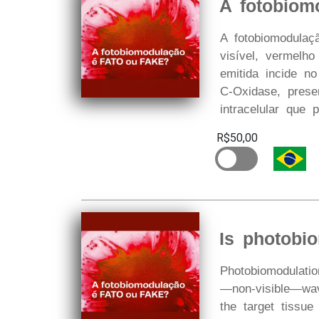
A fotobiom
A fotobiomodulaç
visível, vermelho
emitida incide n
C-Oxidase, prese
intracelular que
R$50,00
Is photobi
P hotobiomodulatio
—non-visible—wav
the target tissue