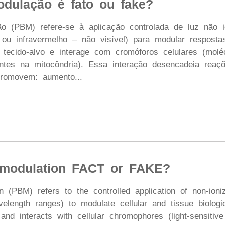
odulação é fato ou fake?
ão (PBM) refere-se à aplicação controlada de luz não 
 ou infravermelho – não visível) para modular respostas
o tecido-alvo e interage com cromóforos celulares (mol
ntes na mitocôndria). Essa interação desencadeia reaçõ
 promovem: aumento...
omodulation FACT or FAKE?
n (PBM) refers to the controlled application of non-ionizi
elength ranges) to modulate cellular and tissue biologi
 and interacts with cellular chromophores (light-sensit