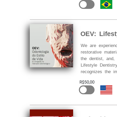
OEV: Lifest
We are experienci
restorative mater
the dentist, and,
Lifestyle Dentist
recognizes the im
R$50,00