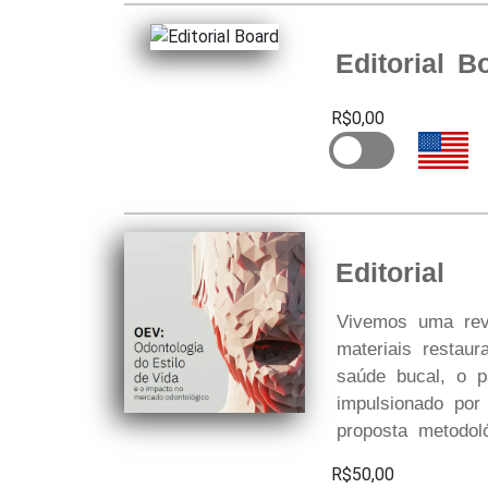
Editorial B
R$0,00
Editorial
Vivemos uma revo
materiais resta
saúde bucal, o pa
impulsionado po
proposta metodoló
R$50,00