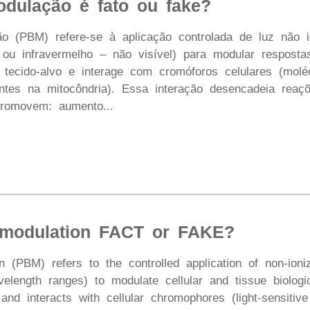
odulação é fato ou fake?
ão (PBM) refere-se à aplicação controlada de luz não 
 ou infravermelho – não visível) para modular respostas
o tecido-alvo e interage com cromóforos celulares (mol
ntes na mitocôndria). Essa interação desencadeia reaçõ
 promovem: aumento...
omodulation FACT or FAKE?
n (PBM) refers to the controlled application of non-ionizi
elength ranges) to modulate cellular and tissue biologi
 and interacts with cellular chromophores (light-sensit