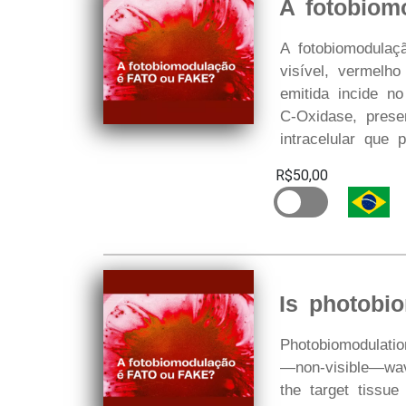
A fotobiom
A fotobiomodulaç
visível, vermelho
emitida incide n
C-Oxidase, prese
intracelular que
R$50,00
Is photobi
P hotobiomodulatio
—non-visible—wav
the target tissue