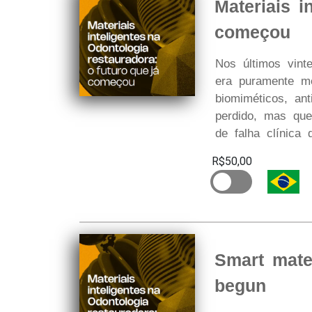
Materiais i
começou
Nos últimos vint
era puramente mec
biomiméticos, an
perdido, mas que
de falha clínica 
R$50,00
Smart mater
begun