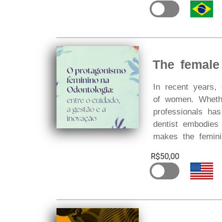
The female
In recent years, 
of women. Whethe
professionals ha
dentist embodies 
makes the feminin
R$50,00