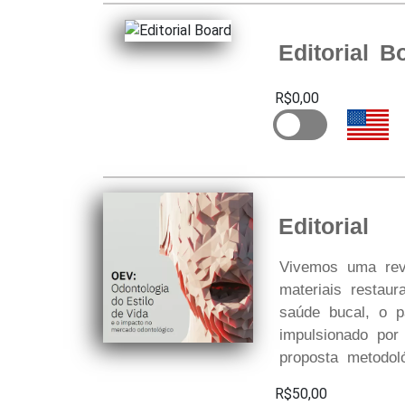
Editorial B
R$0,00
Editorial
Vivemos uma revo
materiais resta
saúde bucal, o pa
impulsionado po
proposta metodoló
R$50,00