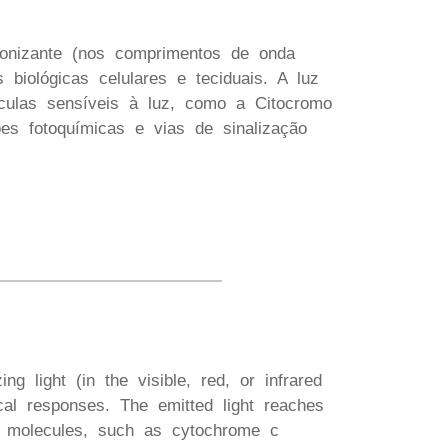
ionizante (nos comprimentos de onda
 biológicas celulares e teciduais. A luz
éculas sensíveis à luz, como a Citocromo
es fotoquímicas e vias de sinalização
ng light (in the visible, red, or infrared
cal responses. The emitted light reaches
ive molecules, such as cytochrome c