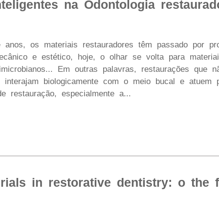
nteligentes na Odontologia restaurad
e anos, os materiais restauradores têm passado por pr
ânico e estético, hoje, o olhar se volta para materiais 
timicrobianos... Em outras palavras, restaurações que n
 interajam biologicamente com o meio bucal e atuem p
de restauração, especialmente a...
ials in restorative dentistry: o the 