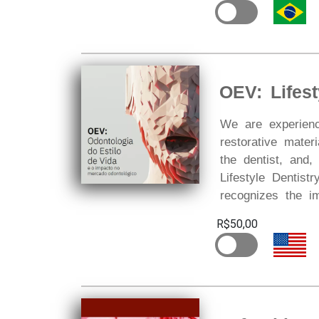
OEV: Lifest
We are experienci
restorative mater
the dentist, and,
Lifestyle Dentist
recognizes the im
R$50,00