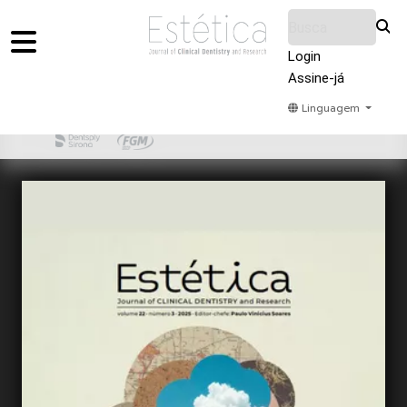
Login
Assine-já
Linguagem
Home
Acervo
Submeter
Sobre Nós