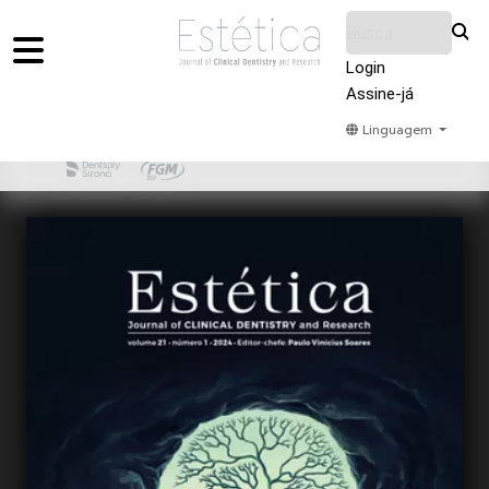
Login
Assine-já
Linguagem
Home
Acervo
Submeter
Sobre Nós