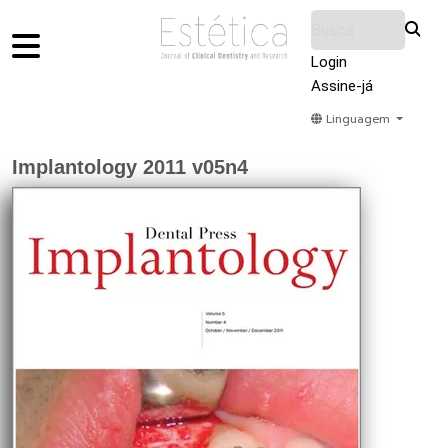
Login
Assine-já
Linguagem
Home
Acervo
Submeter
Sobre Nós
Implantology 2011 v05n4