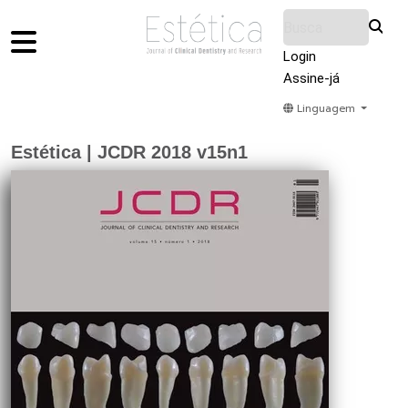
Login
Assine-já
Linguagem
Home
Acervo
Submeter
Sobre Nós
Estética | JCDR 2018 v15n1