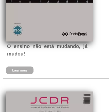
O ensino não está mudando, já
mudou!
Leia mais