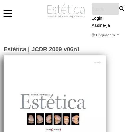
Login
Assine-já
Linguagem
Home
Acervo
Submeter
Sobre Nós
Estética | JCDR 2009 v06n1