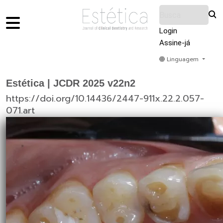
Login
Assine-já
Linguagem
Home
Acervo
Submeter
Sobre Nós
Estética | JCDR 2025 v22n2
https://doi.org/10.14436/2447-911x.22.2.057-
071.art