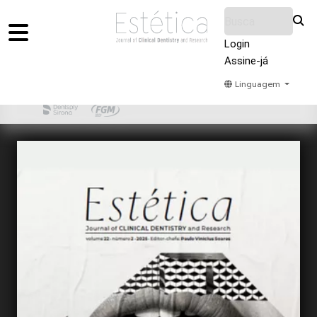
Login
Assine-já
Linguagem
Home
Acervo
Submeter
Sobre Nós